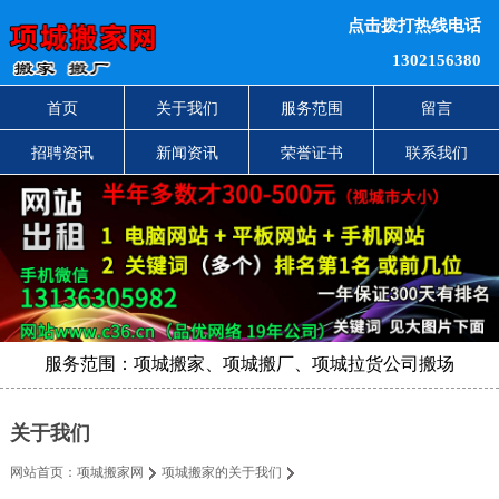
点击拨打热线电话
1302156380
首页
关于我们
服务范围
留言
招聘资讯
新闻资讯
荣誉证书
联系我们
服务范围：项城搬家、项城搬厂、项城拉货公司搬场
关于我们
网站首页：
项城搬家网
项城搬家的关于我们