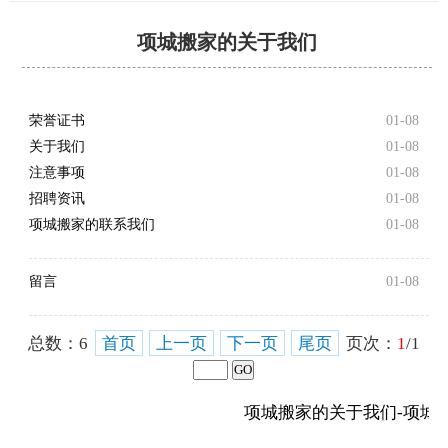
项城搬家的关于我们
荣誉证书
01-08
关于我们
01-08
注意事项
01-08
招聘资讯
01-08
项城搬家的联系我们
01-08
留言
01-08
总数：
6
首页
上一页
下一页
尾页
页次：
1
/1
项城搬家的关于我们-项城