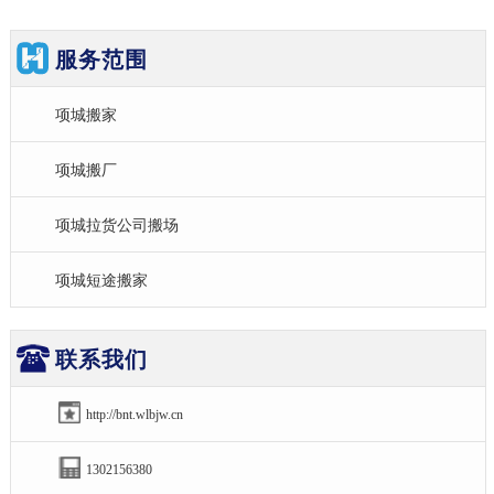
服务范围
项城搬家
项城搬厂
项城拉货公司搬场
项城短途搬家
联系我们
http://bnt.wlbjw.cn
1302156380