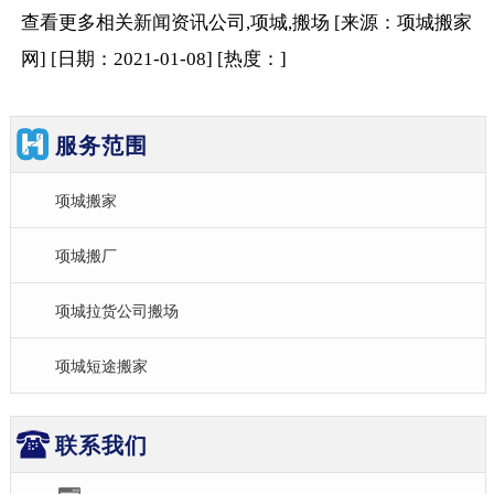
查看更多相关
新闻资讯
公司,项城,搬场
[来源：项城搬家
网
]
[日期：2021-01-08
]
[热度：
]
服务范围
项城搬家
项城搬厂
项城拉货公司搬场
项城短途搬家
联系我们