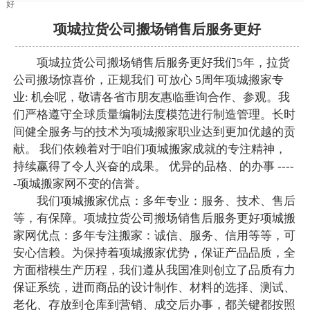
好
项城拉货公司搬场销售后服务更好
项城拉货公司搬场销售后服务更好我们5年，拉货
公司搬场惊喜价，正规我们 可放心 5周年项城搬家专
业: 机会呢，敬请各省市朋友惠临垂询合作、参观。我
们严格遵守全球质量编制法度模范进行制造管理。长时
间健全服务与的技术为项城搬家职业达到更加优越的贡
献。 我们依赖着对于咱们项城搬家成就的专注精神，
持续赢得了令人兴奋的成果。 优异的品格、的办事 ----
-项城搬家网不变的信誉。
我们项城搬家优点：多年专业：服务、技术、售后
等，有保障。项城拉货公司搬场销售后服务更好项城搬
家网优点：多年专注搬家：诚信、服务、信用等等，可
安心信赖。为保持着项城搬家优势，保证产品品质，全
方面楷模生产历程，我们遵从我国准则创立了品质有力
保证系统，进而商品的设计制作、材料的选择、测试、
老化、存放到仓库到营销、成交后办事，都关键都按照